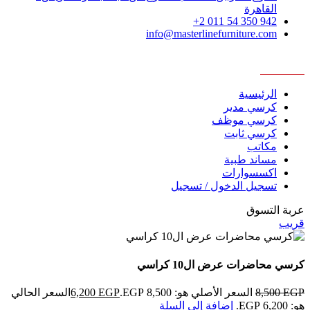
القاهرة
942 350 54 011 2+
info@masterlinefurniture.com
Copyright © 2026 MasterLine. All Rights Reserved. Developed by
NeoMind
الرئيسية
كرسي مدير
كرسي موظف
كرسي ثابت
مكاتب
مساند طبية
اكسسوارات
تسجيل الدخول / تسجيل
عربة التسوق
قريب
كرسي محاضرات عرض ال10 كراسي
EGP
8,500
السعر الأصلي هو: 8,500 EGP.
EGP
6,200
السعر الحالي
هو: 6,200 EGP.
إضافة إلى السلة