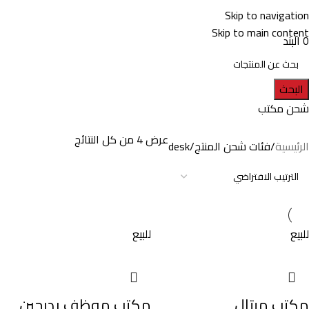
🚚 شحن مجان عند شرائك ب 20000 جنيه
Skip to navigation
Skip to main content
0
البند
البحث
شحن مكتب
عرض ⁦4⁩ من كل النتائج
الرئيسية
فئات شحن المنتج
desk
للبيع
للبيع
مكتب ميتال
مكتب موظف بدرجين